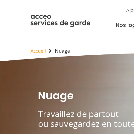
À 
Nos log
Accueil
Nuage
Nuage
Travaillez de partout
ou sauvegardez en toute