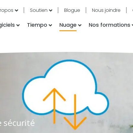
propos
Soutien
Blogue
Nous joindre
iciels
Tiempo
Nuage
Nos formations
 sécurité