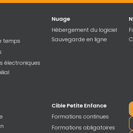
Nuage
N
Hébergement du logiciel
F
Sauvegarde en ligne
C
de temps
s
s électroniques
lial
Cible Petite Enfance
e
Formations continues
on
Formations obligatoires