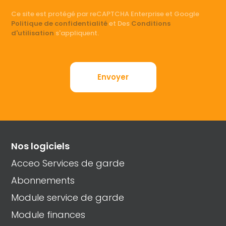
d’appel
pour
Ce site est protégé par reCAPTCHA Enterprise et Google
Politique de confidentialité
et Des
Conditions
précision
d'utilisation
s'appliquent.
sur
votre
demande
Nos logiciels
Acceo Services de garde
Abonnements
Module service de garde
Module finances