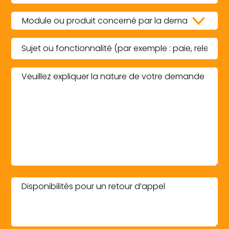
Module
ou
produit
Sujet
concerné
ou
par
fonctionnalité
Description
la
(Nécessaire)
de
demande
la
(Nécessaire)
demande
(Nécessaire)
Disponibilités
pour
un
retour