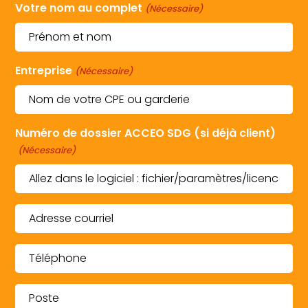
Votre nom au complet
(Nécessaire)
Entreprise
(Nécessaire)
Numéro de dossier ACCEO SDG (si déjà client)
(Nécessaire)
Adresse
courriel
(Nécessaire)
Téléphone
(Nécessaire)
Poste