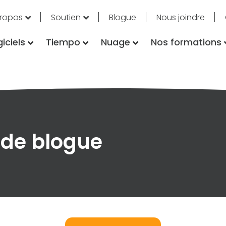
propos
Soutien
Blogue
Nous joindre
iciels
Tiempo
Nuage
Nos formations
 de blogue