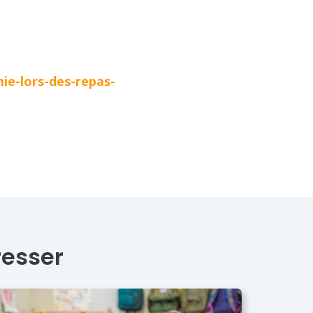
e-lors-des-repas-
resser