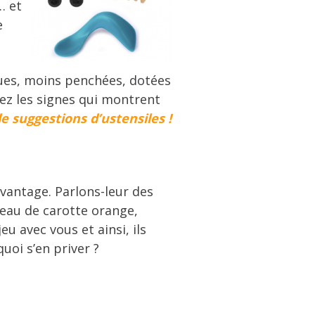
… et
e
ngues, moins penchées, dotées
llez les signes qui montrent
de suggestions d’ustensiles !
avantage. Parlons-leur des
ceau de carotte orange,
u avec vous et ainsi, ils
uoi s’en priver ?