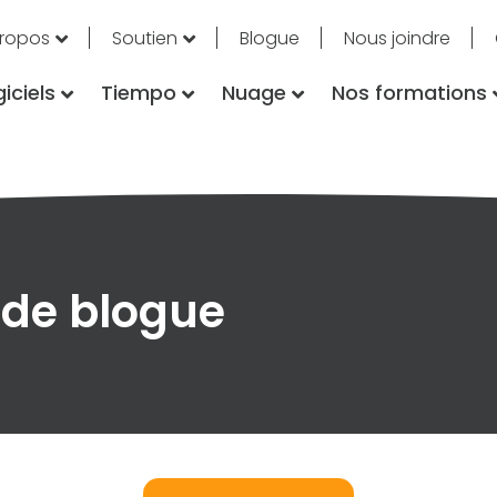
propos
Soutien
Blogue
Nous joindre
iciels
Tiempo
Nuage
Nos formations
 de blogue