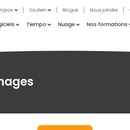
propos
Soutien
Blogue
Nous joindre
iciels
Tiempo
Nuage
Nos formations
gnages