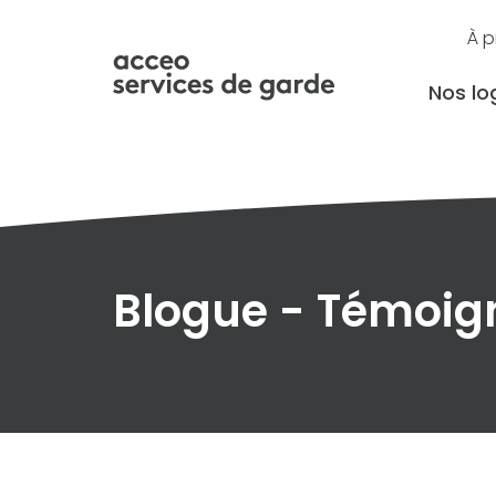
À 
Nos log
Blogue - Témoi