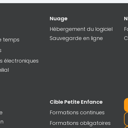
Nuage
N
Hébergement du logiciel
F
Sauvegarde en ligne
C
de temps
s
s électroniques
lial
Cible Petite Enfance
e
Formations continues
on
Formations obligatoires